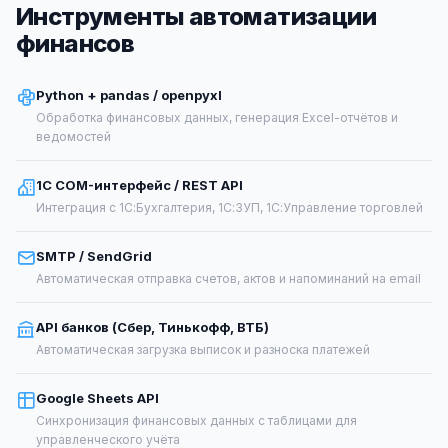
Инструменты автоматизации
финансов
Python + pandas / openpyxl
Обработка финансовых данных, генерация Excel-отчётов и
ведомостей
1С COM-интерфейс / REST API
Интеграция с 1С:Бухгалтерия, 1С:ЗУП, 1С:Управление торговлей
SMTP / SendGrid
Автоматическая отправка счетов, актов и напоминаний на email
API банков (Сбер, Тинькофф, ВТБ)
Автоматическая загрузка выписок и разноска платежей
Google Sheets API
Синхронизация финансовых данных с таблицами для
управленческого учёта