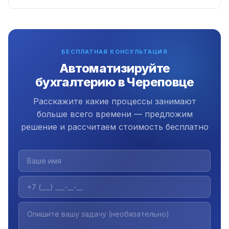
интегрируются поверх существующей
Да, работаем удалённо по всей России включая
инфраструктуры.
Череповце. Коммуникация через Telegram и Zoom.
Офис в Екатеринбурге с 2009 года.
БЕСПЛАТНАЯ КОНСУЛЬТАЦИЯ
Автоматизируйте
бухгалтерию в Череповце
Расскажите какие процессы занимают
больше всего времени — предложим
решение и рассчитаем стоимость бесплатно