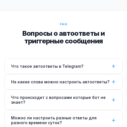
FAQ
Вопросы о автоответы и
триггерные сообщения
Что такое автоответы в Telegram?
Автоответы — автоматические сообщения бота
На какие слова можно настроить автоответы?
при определённых условиях: ключевое слово,
команда /start, запрос в нерабочее время. Клиент
На любые: «цена», «стоимость», «как записаться»,
Что происходит с вопросами которые бот не
получает ответ мгновенно без участия менеджера.
«адрес», «работаете ли в выходные» —
знает?
настраиваем под вашу специфику.
Если вопрос не распознан — бот отвечает что
Можно ли настроить разные ответы для
переключает на менеджера и уведомляет его в
разного времени суток?