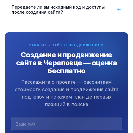
оптимальный вариант. Либо взять уже готовый сайт
Да, создаём и продвигаем сайты для компаний из
Передаёте ли вы исходный код и доступы
на продвижение, предварительно проведя SEO-
Череповца и 150+ городов России. Работаем
после создания сайта?
аудит и необходимые правки.
полностью удалённо — всё согласование через
Да, всегда. Передаём полный исходный код,
Telegram и Zoom. Офис в Екатеринбурге с 2009
доступы к хостингу, домену и CMS — вы владеете
года.
всем полностью. Плюс
3 месяца бесплатной
ЗАКАЗАТЬ САЙТ С ПРОДВИЖЕНИЕМ
поддержки
после запуска сайта.
Создание и продвижение
сайта в Череповце — оценка
бесплатно
Расскажите о проекте — рассчитаем
стоимость создания и продвижения сайта
под ключ и покажем план до первых
позиций в поиске