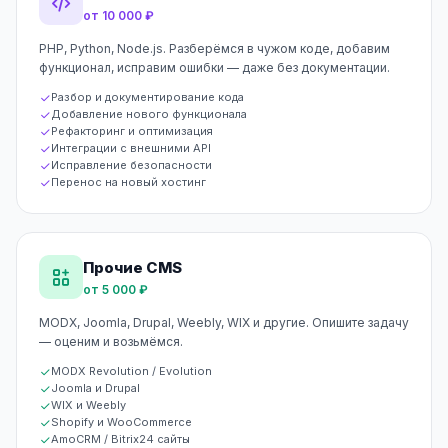
от 10 000 ₽
PHP, Python, Node.js. Разберёмся в чужом коде, добавим
функционал, исправим ошибки — даже без документации.
Разбор и документирование кода
Добавление нового функционала
Рефакторинг и оптимизация
Интеграции с внешними API
Исправление безопасности
Перенос на новый хостинг
Прочие CMS
от 5 000 ₽
MODX, Joomla, Drupal, Weebly, WIX и другие. Опишите задачу
— оценим и возьмёмся.
MODX Revolution / Evolution
Joomla и Drupal
WIX и Weebly
Shopify и WooCommerce
AmoCRM / Bitrix24 сайты