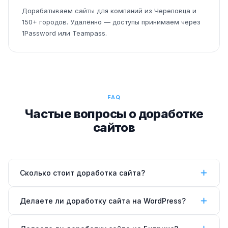
Дорабатываем сайты для компаний из Череповца и
150+ городов. Удалённо — доступы принимаем через
1Password или Teampass.
FAQ
Частые вопросы о доработке
сайтов
Сколько стоит доработка сайта?
Стоимость доработки сайта зависит от задачи.
Делаете ли доработку сайта на WordPress?
Небольшие правки (исправление вёрстки,
добавление блока) —
от 5 000 ₽
. Новый раздел или
Да, WordPress — одна из основных платформ.