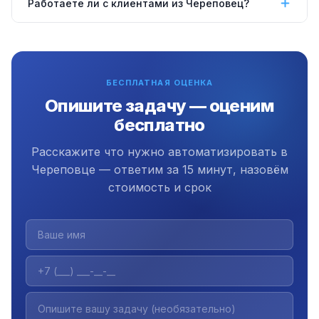
Работаете ли с клиентами из Череповец?
сервере, VPS (от 300 ₽/мес), настроить запуск на
компьютере или в облаке. Подберём оптимальный
Да, работаем удалённо по всей России включая
вариант под задачу и бюджет.
Череповце. Коммуникация через Telegram, Zoom
или email. Офис в Екатеринбурге, работаем с 2009
БЕСПЛАТНАЯ ОЦЕНКА
года.
Опишите задачу — оценим
бесплатно
Расскажите что нужно автоматизировать в
Череповце — ответим за 15 минут, назовём
стоимость и срок