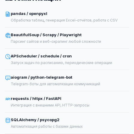
pandas / openpyxl
Обработка таблиц, генерация Excel-отчётов, работа с CSV
BeautifulSoup / Scrapy / Playwright
Парсинг сайтов и веб-скрапинг любой сложности
APScheduler / schedule / cron
Запуск задач по расписанию, периодические операции
aiogram / python-telegram-bot
Telegram-боты для автоматизации коммуникаций
requests / httpx / FastAPI
Интеграция с внешними API, HTTP-запросы
SQLAlchemy / psycopg2
Автоматизация работы с базами данных