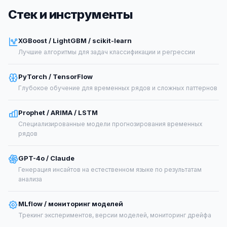
Стек и инструменты
XGBoost / LightGBM / scikit-learn
Лучшие алгоритмы для задач классификации и регрессии
PyTorch / TensorFlow
Глубокое обучение для временных рядов и сложных паттернов
Prophet / ARIMA / LSTM
Специализированные модели прогнозирования временных
рядов
GPT-4o / Claude
Генерация инсайтов на естественном языке по результатам
анализа
MLflow / мониторинг моделей
Трекинг экспериментов, версии моделей, мониторинг дрейфа