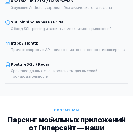
Android Emulator / Genymotion
Эмуляция Android-устройств без физического телефона
SSL pinning bypass / Frida
Обход SSL-pinning и защитных механизмов приложений
httpx / aiohttp
Прямые запросы к API приложения после реверс-инжиниринга
PostgreSQL / Redis
Хранение данных с кешированием для высокой
производительности
ПОЧЕМУ МЫ
Парсинг мобильных приложений
от Гиперсайт — наши