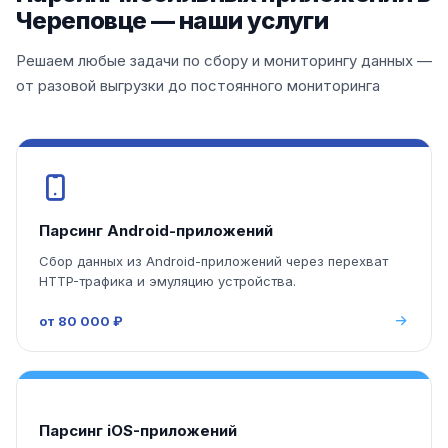
Череповце — наши услуги
Решаем любые задачи по сбору и мониторингу данных —
от разовой выгрузки до постоянного мониторинга
Парсинг Android-приложений
Сбор данных из Android-приложений через перехват
HTTP-трафика и эмуляцию устройства.
от 80 000 ₽
Парсинг iOS-приложений