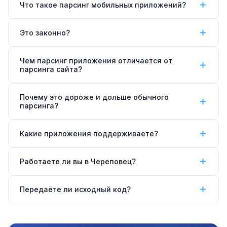
Что такое парсинг мобильных приложений?
Парсинг мобильных приложений — автоматический
Это законно?
сбор данных из Android или iOS приложений через
перехват API-запросов или автоматизацию
Работаем только с публично доступными данными
Чем парсинг приложения отличается от
действий. Позволяет получить данные
из приложений. Не взламываем серверы и базы
парсинга сайта?
недоступные на сайте: персонализированные цены,
данных, не нарушаем условия использования в
остатки, эксклюзивные акции.
Мобильные приложения имеют отдельный API и
части вредоносных действий. Перед началом
Почему это дороже и дольше обычного
могут показывать данные отличные от сайта —
проекта оцениваем правовые риски.
парсинга?
персонализированные цены, реальные остатки,
Требует специфических навыков: реверс-
эксклюзивные акции. Технически сложнее: требует
Какие приложения поддерживаете?
инжиниринг, обход SSL-pinning, настройка
перехвата HTTPS-трафика и обхода SSL-pinning.
эмулятора. Срок оценки технической возможности
Любые Android и iOS приложения. Перед началом
Работаете ли вы в Череповец?
— 1–2 рабочих дня.
проводим анализ технической возможности —
результат за 1–2 дня.
Да, работаем удалённо по всей России, в том
Передаёте ли исходный код?
числе в Череповце.
Да, передаём полный исходный код,
документацию и инструкцию. Плюс 3 месяца