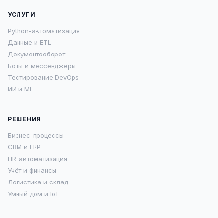
УСЛУГИ
Python-автоматизация
Данные и ETL
Документооборот
Боты и мессенджеры
Тестирование DevOps
ИИ и ML
РЕШЕНИЯ
Бизнес-процессы
CRM и ERP
HR-автоматизация
Учёт и финансы
Логистика и склад
Умный дом и IoT