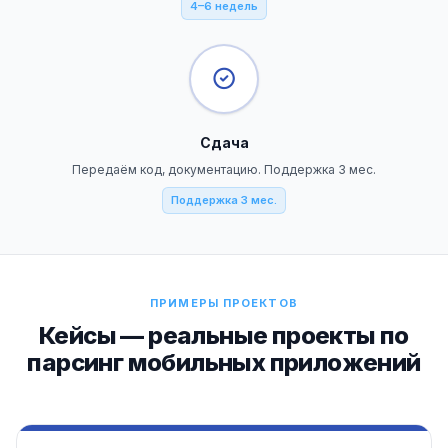
4–6 недель
Сдача
Передаём код, документацию. Поддержка 3 мес.
Поддержка 3 мес.
ПРИМЕРЫ ПРОЕКТОВ
Кейсы — реальные проекты по
парсинг мобильных приложений