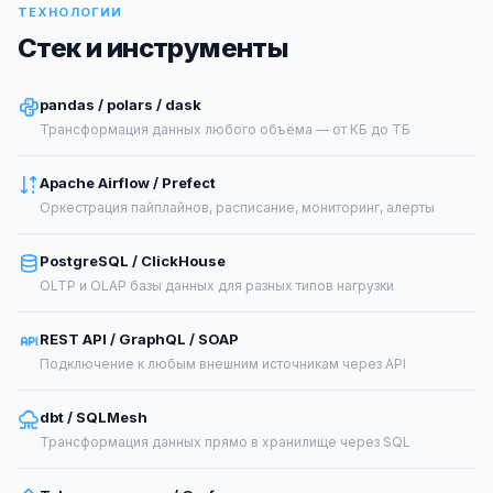
ТЕХНОЛОГИИ
Стек и инструменты
pandas / polars / dask
Трансформация данных любого объёма — от КБ до ТБ
Apache Airflow / Prefect
Оркестрация пайплайнов, расписание, мониторинг, алерты
PostgreSQL / ClickHouse
OLTP и OLAP базы данных для разных типов нагрузки
REST API / GraphQL / SOAP
Подключение к любым внешним источникам через API
dbt / SQLMesh
Трансформация данных прямо в хранилище через SQL