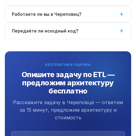
нескольких неудачах — уведомление в Telegram.
Все ошибки логируются для анализа.
Зависит от задачи. Для небольших объёмов —
Работаете ли вы в Череповец?
SQLite или PostgreSQL. Для аналитики больших
данных — ClickHouse или BigQuery. Поможем
Да, работаем удалённо по всей России, в том
Передаёте ли исходный код?
выбрать оптимальное решение.
числе в Череповце.
Да, передаём полный исходный код, схемы данных
и документацию. Плюс 3 месяца бесплатной
поддержки.
БЕСПЛАТНАЯ ОЦЕНКА
Опишите задачу по ETL —
предложим архитектуру
бесплатно
Расскажите задачу в Череповце — ответим
за 15 минут, предложим архитектуру и
стоимость