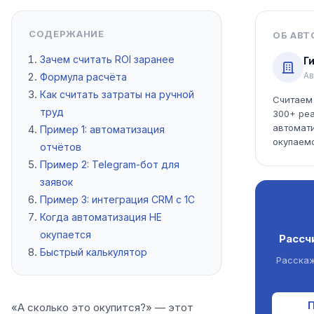
СОДЕРЖАНИЕ
ОБ АВТ
Зачем считать ROI заранее
Г
Ав
Формула расчёта
Как считать затраты на ручной
Считаем 
труд
300+ ре
автомати
Пример 1: автоматизация
окупаем
отчётов
Пример 2: Telegram-бот для
заявок
Пример 3: интеграция CRM с 1С
Когда автоматизация НЕ
окупается
Рассч
Быстрый калькулятор
Расскаж
П
«А сколько это окупится?» — этот