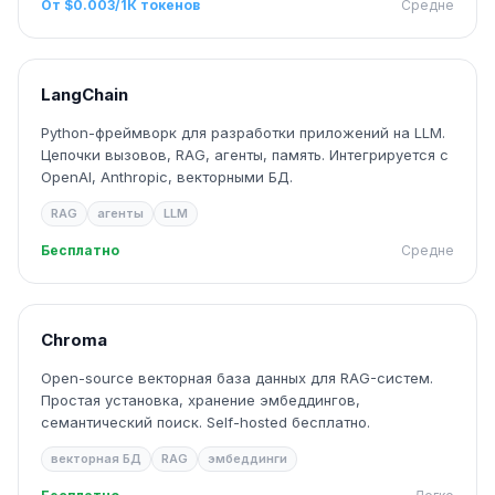
От $0.003/1К токенов
Средне
LangChain
Python-фреймворк для разработки приложений на LLM.
Цепочки вызовов, RAG, агенты, память. Интегрируется с
OpenAI, Anthropic, векторными БД.
RAG
агенты
LLM
Бесплатно
Средне
Chroma
Open-source векторная база данных для RAG-систем.
Простая установка, хранение эмбеддингов,
семантический поиск. Self-hosted бесплатно.
векторная БД
RAG
эмбеддинги