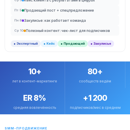
Кейс клиента с результатами в цифрах
Ср 3
Продающий пост + спецпредложение
Пт 5
Закулисье: как работает команда
Пн 8
Полезный контент: чек-лист для подписчиков
Ср 10
● Экспертный
● Кейс
● Продающий
● Закулисье
10+
80+
лет в контент-маркетинге
сообществ ведём
ER 8%
+1 200
средняя вовлечённость
подписчиков/мес в среднем
SMM-ПРОДВИЖЕНИЕ