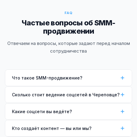
FAQ
Частые вопросы об SMM-
продвижении
Отвечаем на вопросы, которые задают перед началом
сотрудничества
Что такое SMM-продвижение?
SMM (Social Media Marketing) — это системная
Сколько стоит ведение соцсетей в Череповце?
работа с социальными сетями для роста бизнеса.
Включает создание и публикацию контента, работу
SMM-продвижение —
от 25 000 ₽/мес
(1
Какие соцсети вы ведёте?
с аудиторией, комьюнити-менеджмент и аналитику.
платформа, 12 постов). Пакет Стандарт (2
Цель — узнаваемость, доверие аудитории и рост
платформы, 20 постов + комьюнити) —
40 000 ₽/
Ведём
ВКонтакте
(группы и сообщества бизнеса)
продаж через соцсети.
Кто создаёт контент — вы или мы?
мес
. Пакет Про (3 платформы, ежедневно + видео)
и
Telegram-каналы
. Это две ключевые российские