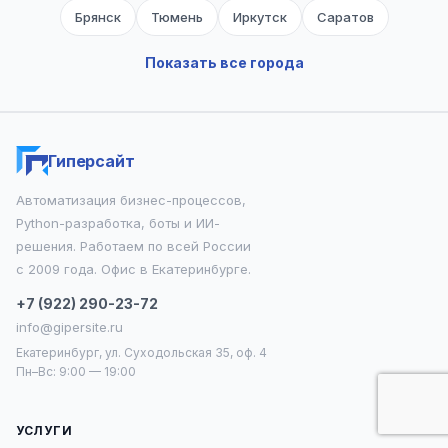
Брянск
Тюмень
Иркутск
Саратов
Владимир
Калининград
Тверь
Оренбург
Показать все города
Симферополь
Ижевск
Томск
Тамбов
Чебоксары
Липецк
Барнаул
Ульяновск
Гиперсайт
Белгород
Владивосток
Сочи
Киров
Автоматизация бизнес-процессов,
Набережные Челны
Хабаровск
Пенза
Python-разработка, боты и ИИ-
Севастополь
Балашиха
Кемерово
Кострома
решения. Работаем по всей России
с 2009 года. Офис в Екатеринбурге.
Рязань
Подольск
Вологда
Королёв
Курск
+7 (922) 290-23-72
Калуга
Орёл
Махачкала
Новокузнецк
info@gipersite.ru
Екатеринбург, ул. Суходольская 35, оф. 4
Магнитогорск
Смоленск
Химки
Курган
Пн–Вс: 9:00 — 19:00
Великий Новгород
Благовещенск
Нижний Тагил
УСЛУГИ
Саранск
Мурманск
Улан-Удэ
Сургут